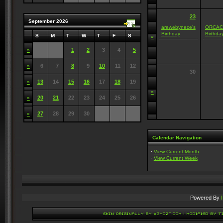
23
September 2026
arewebynece's
ORCAC
Birthday
Birthda
S
M
T
W
T
F
S
»
1
2
3
4
5
»
6
7
8
9
10
11
12
»
30
13
14
15
16
17
18
19
»
»
20
21
22
23
24
25
26
»
27
28
29
30
»
Calendar Navigation
·
View Current Month
·
View Current Week
Powered By