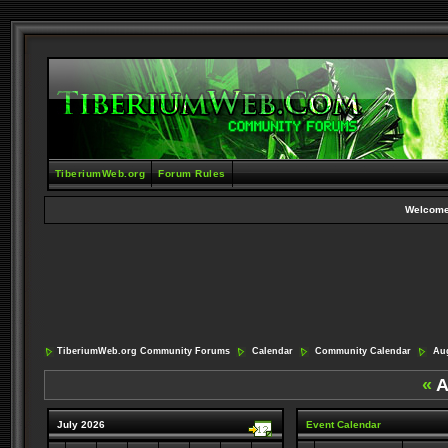
TiberiumWeb.org
Forum Rules
Welcome
TiberiumWeb.org Community Forums
Calendar
Community Calendar
Aug
«
A
July 2026
Event Calendar