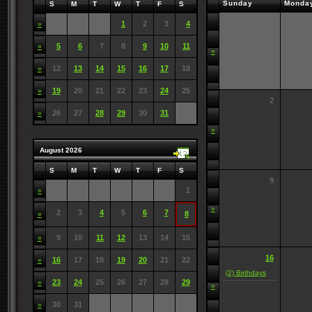
Sunday
Monda
S
M
T
W
T
F
S
1
2
3
4
»
5
6
7
8
9
10
11
»
»
12
13
14
15
16
17
18
»
19
20
21
22
23
24
25
»
2
26
27
28
29
30
31
»
»
August 2026
S
M
T
W
T
F
S
9
1
»
»
2
3
4
5
6
7
8
»
9
10
11
12
13
14
15
»
16
16
17
18
19
20
21
22
»
(2) Birthdays
23
24
25
26
27
28
29
»
»
30
31
»