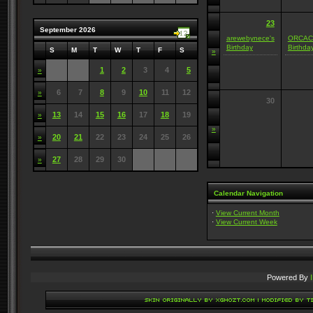
23
September 2026
arewebynece's
ORCAC
Birthday
Birthda
S
M
T
W
T
F
S
»
1
2
3
4
5
»
6
7
8
9
10
11
12
»
30
13
14
15
16
17
18
19
»
»
20
21
22
23
24
25
26
»
27
28
29
30
»
Calendar Navigation
·
View Current Month
·
View Current Week
Powered By