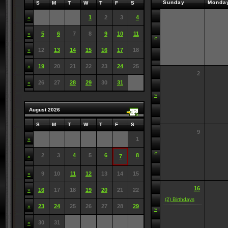
Sunday
Monda
S
M
T
W
T
F
S
1
2
3
4
»
5
6
7
8
9
10
11
»
»
12
13
14
15
16
17
18
»
19
20
21
22
23
24
25
»
2
26
27
28
29
30
31
»
»
August 2026
S
M
T
W
T
F
S
9
1
»
»
2
3
4
5
6
8
7
»
9
10
11
12
13
14
15
»
16
16
17
18
19
20
21
22
»
(2) Birthdays
23
24
25
26
27
28
29
»
»
30
31
»