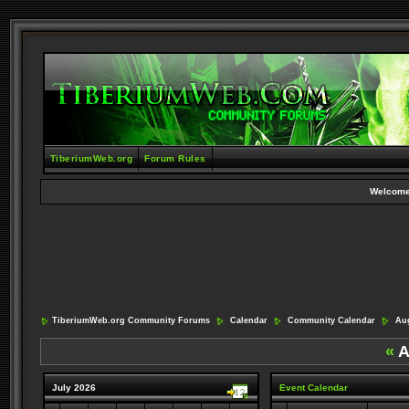
TiberiumWeb.org
Forum Rules
Welcome
TiberiumWeb.org Community Forums
Calendar
Community Calendar
Aug
«
A
July 2026
Event Calendar