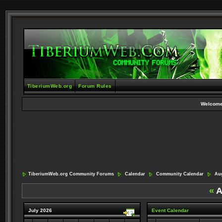
TiberiumWeb.org
Forum Rules
Welcome
TiberiumWeb.org Community Forums
Calendar
Community Calendar
Aug
«
A
July 2026
Event Calendar