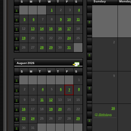
Sunday
Monda
S
M
T
W
T
F
S
1
2
3
4
»
5
6
7
8
9
10
11
»
»
12
13
14
15
16
17
18
»
19
20
21
22
23
24
25
»
2
26
27
28
29
30
31
»
»
August 2026
S
M
T
W
T
F
S
9
1
»
»
2
3
4
5
6
8
7
»
9
10
11
12
13
14
15
»
16
16
17
18
19
20
21
22
»
(2) Birthdays
23
24
25
26
27
28
29
»
»
30
31
»