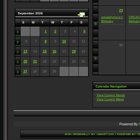
23
September 2026
arewebynece's
ORCAC
Birthday
Birthda
S
M
T
W
T
F
S
»
1
2
3
4
5
»
6
7
8
9
10
11
12
»
30
13
14
15
16
17
18
19
»
»
20
21
22
23
24
25
26
»
27
28
29
30
»
Calendar Navigation
·
View Current Month
·
View Current Week
Powered By