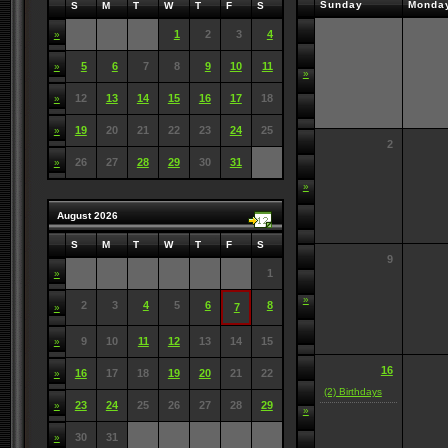
Sunday
Monda
S
M
T
W
T
F
S
1
2
3
4
»
5
6
7
8
9
10
11
»
»
12
13
14
15
16
17
18
»
19
20
21
22
23
24
25
»
2
26
27
28
29
30
31
»
»
August 2026
S
M
T
W
T
F
S
9
1
»
»
2
3
4
5
6
8
7
»
9
10
11
12
13
14
15
»
16
16
17
18
19
20
21
22
»
(2) Birthdays
23
24
25
26
27
28
29
»
»
30
31
»