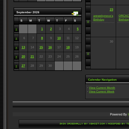
23
September 2026
arewebynece's
ORCAC
Birthday
Birthda
S
M
T
W
T
F
S
»
1
2
3
4
5
»
6
7
8
9
10
11
12
»
30
13
14
15
16
17
18
19
»
»
20
21
22
23
24
25
26
»
27
28
29
30
»
Calendar Navigation
·
View Current Month
·
View Current Week
Powered By