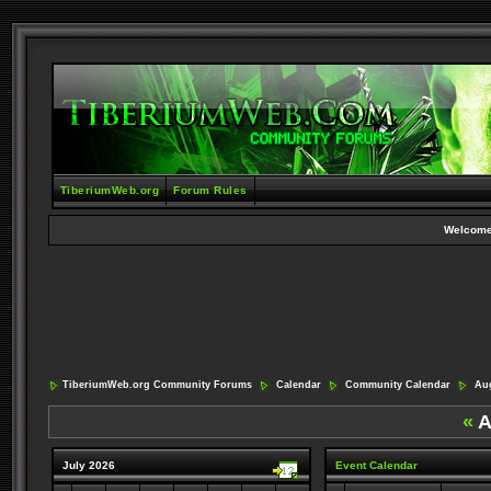
TiberiumWeb.org
Forum Rules
Welcome
TiberiumWeb.org Community Forums
Calendar
Community Calendar
Aug
«
A
July 2026
Event Calendar