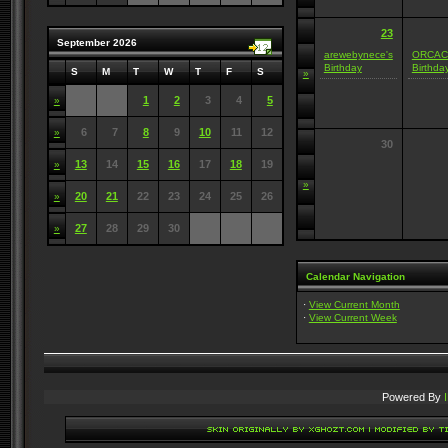
23
September 2026
arewebynece's
ORCAC
Birthday
Birthda
S
M
T
W
T
F
S
»
1
2
3
4
5
»
6
7
8
9
10
11
12
»
30
13
14
15
16
17
18
19
»
»
20
21
22
23
24
25
26
»
27
28
29
30
»
Calendar Navigation
·
View Current Month
·
View Current Week
Powered By