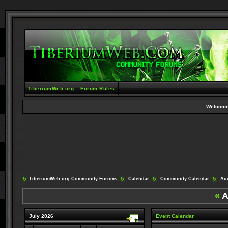
TiberiumWeb.org
Forum Rules
Welcome
TiberiumWeb.org Community Forums
Calendar
Community Calendar
Aug
«
A
July 2026
Event Calendar