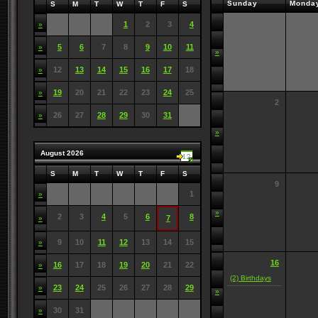
Sunday
Monda
S
M
T
W
T
F
S
1
2
3
4
»
5
6
7
8
9
10
11
»
»
12
13
14
15
16
17
18
»
19
20
21
22
23
24
25
»
2
26
27
28
29
30
31
»
»
August 2026
S
M
T
W
T
F
S
9
1
»
»
2
3
4
5
6
8
7
»
9
10
11
12
13
14
15
»
16
16
17
18
19
20
21
22
»
(2) Birthdays
23
24
25
26
27
28
29
»
»
30
31
»