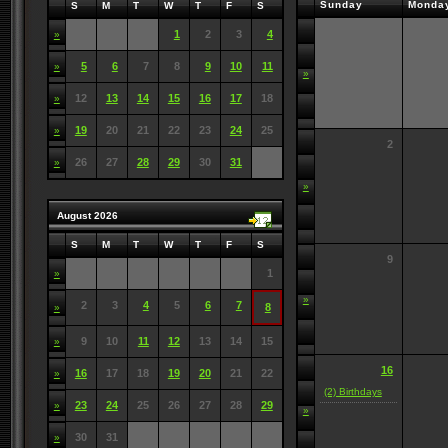
Sunday
Monda
S
M
T
W
T
F
S
1
2
3
4
»
5
6
7
8
9
10
11
»
»
12
13
14
15
16
17
18
»
19
20
21
22
23
24
25
»
2
26
27
28
29
30
31
»
»
August 2026
S
M
T
W
T
F
S
9
1
»
»
2
3
4
5
6
7
8
»
9
10
11
12
13
14
15
»
16
16
17
18
19
20
21
22
»
(2) Birthdays
23
24
25
26
27
28
29
»
»
30
31
»