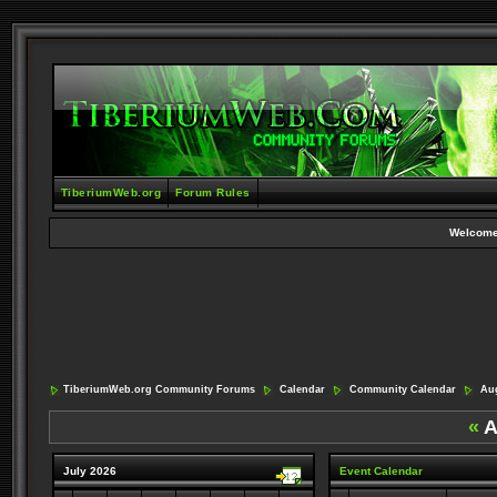
TiberiumWeb.org
Forum Rules
Welcome
TiberiumWeb.org Community Forums
Calendar
Community Calendar
Aug
«
A
July 2026
Event Calendar