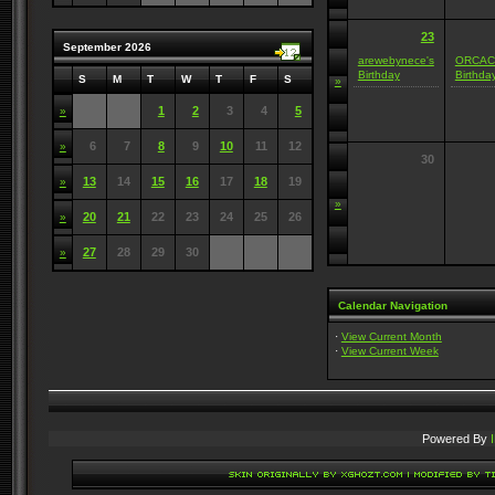
23
September 2026
arewebynece's
ORCAC
Birthday
Birthda
S
M
T
W
T
F
S
»
1
2
3
4
5
»
6
7
8
9
10
11
12
»
30
13
14
15
16
17
18
19
»
»
20
21
22
23
24
25
26
»
27
28
29
30
»
Calendar Navigation
·
View Current Month
·
View Current Week
Powered By