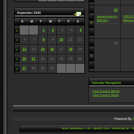
23
September 2026
arewebynece's
ORCAC
Birthday
Birthda
S
M
T
W
T
F
S
»
1
2
3
4
5
»
6
7
8
9
10
11
12
»
30
13
14
15
16
17
18
19
»
»
20
21
22
23
24
25
26
»
27
28
29
30
»
Calendar Navigation
·
View Current Month
·
View Current Week
Powered By