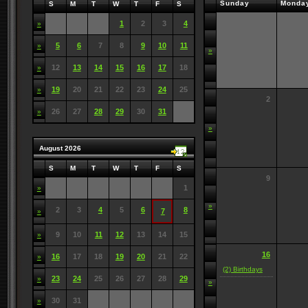
Sunday
Monda
S
M
T
W
T
F
S
1
2
3
4
»
5
6
7
8
9
10
11
»
»
12
13
14
15
16
17
18
»
19
20
21
22
23
24
25
»
2
26
27
28
29
30
31
»
»
August 2026
S
M
T
W
T
F
S
9
1
»
»
2
3
4
5
6
8
7
»
9
10
11
12
13
14
15
»
16
16
17
18
19
20
21
22
»
(2) Birthdays
23
24
25
26
27
28
29
»
»
30
31
»