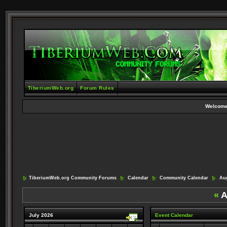
TiberiumWeb.org
Forum Rules
Welcome
TiberiumWeb.org Community Forums
Calendar
Community Calendar
Aug
«
A
July 2026
Event Calendar