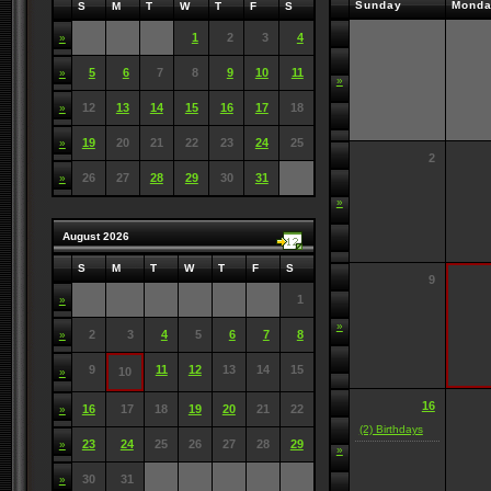
Sunday
Mond
S
M
T
W
T
F
S
1
2
3
4
»
5
6
7
8
9
10
11
»
»
12
13
14
15
16
17
18
»
19
20
21
22
23
24
25
»
2
26
27
28
29
30
31
»
»
August 2026
S
M
T
W
T
F
S
9
1
»
»
2
3
4
5
6
7
8
»
9
11
12
13
14
15
10
»
16
16
17
18
19
20
21
22
»
(2) Birthdays
23
24
25
26
27
28
29
»
»
30
31
»