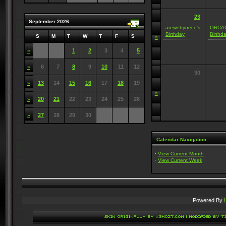
23
September 2026
arewebynece's
ORCAC
Birthday
Birthd
S
M
T
W
T
F
S
»
1
2
3
4
5
»
6
7
8
9
10
11
12
»
30
13
14
15
16
17
18
19
»
»
20
21
22
23
24
25
26
»
27
28
29
30
»
Calendar Navigation
·
View Current Month
·
View Current Week
Powered By