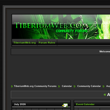
TiberiumWeb.org
Forum Rules
Welcome
TiberiumWeb.org Community Forums
Calendar
Community Calendar
Aug
«
A
July 2026
Event Calendar