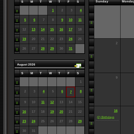
Sunday
Monda
S
M
T
W
T
F
S
1
2
3
4
»
5
6
7
8
9
10
11
»
»
12
13
14
15
16
17
18
»
19
20
21
22
23
24
25
»
2
26
27
28
29
30
31
»
»
August 2026
S
M
T
W
T
F
S
9
1
»
»
2
3
4
5
6
8
7
»
9
10
11
12
13
14
15
»
16
16
17
18
19
20
21
22
»
(2) Birthdays
23
24
25
26
27
28
29
»
»
30
31
»