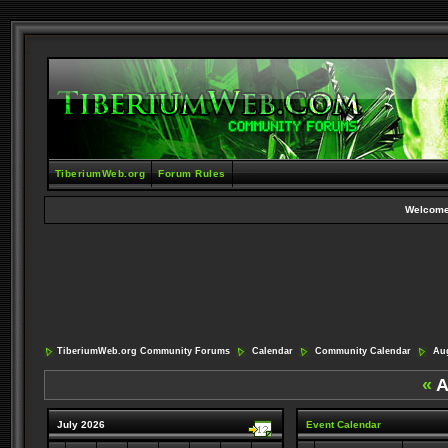
TiberiumWeb.org
Forum Rules
Welcome
TiberiumWeb.org Community Forums
Calendar
Community Calendar
Aug
«
A
July 2026
Event Calendar