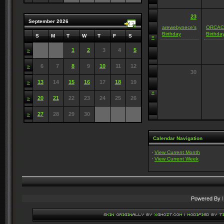
23
September 2026
arewebynece's
ORCAC
Birthday
Birthda
S
M
T
W
T
F
S
»
1
2
3
4
5
»
6
7
8
9
10
11
12
»
30
13
14
15
16
17
18
19
»
»
20
21
22
23
24
25
26
»
27
28
29
30
»
Calendar Navigation
·
View Current Month
·
View Current Week
Powered By